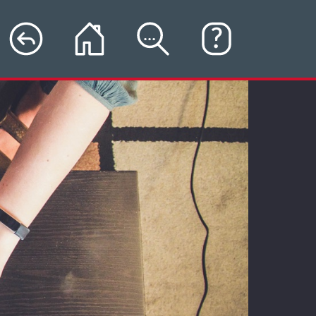
?
...